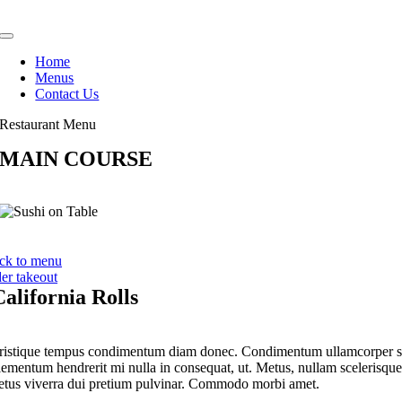
Skip
to
Toggle
content
Navigation
Home
Menus
Contact Us
Restaurant Menu
MAIN COURSE
ck to menu
der takeout
California Rolls
ristique tempus condimentum diam donec. Condimentum ullamcorper s
lementum hendrerit mi nulla in consequat, ut. Metus, nullam scelerisqu
etus viverra dui pretium pulvinar. Commodo morbi amet.